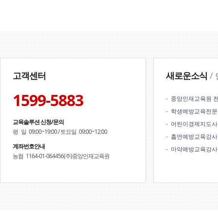
고객센터
새로운소식
/
1599-5883
-
중앙인재교육원 
-
학생예방교육전문
교육솔루션 신청/문의
-
어린이경제지도사
평 일
09:00~19:00 /
토요일
09:00~12:00
-
흡연예방교육강사
계좌번호안내
-
마약예방교육강사
농협
1164-01-064456(주)중앙인재교육원