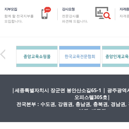
지부모집
강사요청
자격증
함께 할 전국지부를
전문강사를
자격증
모집합니다.
파견해 드립니다.
|세종특별자치시 장군면 봉안산소길65-1
| 광주광역시
오피스텔305호
|
전국본부 : 수도권, 강원권, 충남권, 충북권, 경남권,
북권, 제주권
|원장 : 이재로/ 사업자등록번호 : 409-81-973
고:2018|