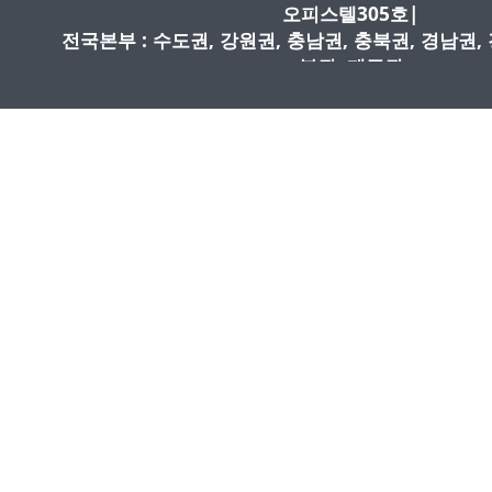
오피스텔305호
|
전국본부 : 수도권, 강원권, 충남권, 충북권, 경남권,
북권, 제주권
|원장 : 이재로/ 사업자등록번호 : 409-81-973
고:2018|
|TEL: 010-2068-7279 |
FAX : 0505-300
일:
centergroup@naver.com
|